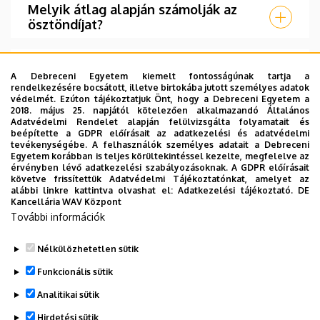
Melyik átlag alapján számolják az
ösztöndíjat?
Tanári kétszakos esetben hogy
számolják az ösztöndíjat?
A Debreceni Egyetem kiemelt fontosságúnak tartja a
rendelkezésére bocsátott, illetve birtokába jutott személyes adatok
védelmét. Ezúton tájékoztatjuk Önt, hogy a Debreceni Egyetem a
2018. május 25. napjától kötelezően alkalmazandó Általános
Szociális ösztöndíjjal kapcsolatban
Adatvédelmi Rendelet alapján felülvizsgálta folyamatait és
hol tudok intézkedni?
beépítette a GDPR előírásait az adatkezelési és adatvédelmi
tevékenységébe. A felhasználók személyes adatait a Debreceni
Egyetem korábban is teljes körültekintéssel kezelte, megfelelve az
Hogyan tudok egyszeri szociális
érvényben lévő adatkezelési szabályozásoknak. A GDPR előírásait
követve frissítettük Adatvédelmi Tájékoztatónkat, amelyet az
ösztöndíjat igényelni?
alábbi linkre kattintva olvashat el:
Adatkezelési tájékoztató.
DE
Kancellária WAV Központ
További információk
Bursa ösztöndíjat nem kaptam meg,
pedig jogosult vagyok rá..
Nélkülözhetetlen sütik
Legutóbbi frissítés:
2024. 01. 25. 14:22
Funkcionális sütik
Analitikai sütik
Hirdetési sütik