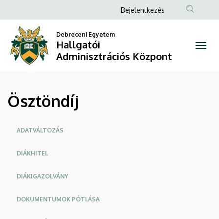
Ösztöndíj
Ugrás
Anonim
Bejelentkezés
a
Felhasználói
|
tartalomra
Debreceni Egyetem
fiók
Hallgatói
Hallgatói
menüje
Adminisztrációs Központ
Adminisztrációs
Központ
Ösztöndíj
Oldalmenü
ADATVÁLTOZÁS
DIÁKHITEL
DIÁKIGAZOLVÁNY
DOKUMENTUMOK PÓTLÁSA