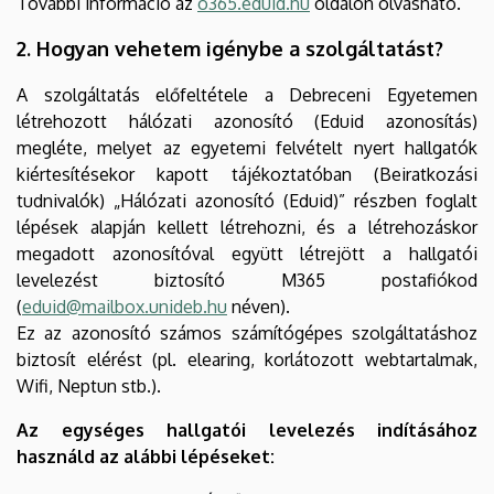
További információ az
o365.eduid.hu
oldalon olvasható.
2. Hogyan vehetem igénybe a szolgáltatást?
A szolgáltatás előfeltétele a Debreceni Egyetemen
létrehozott hálózati azonosító (Eduid azonosítás)
megléte, melyet az egyetemi felvételt nyert hallgatók
kiértesítésekor kapott tájékoztatóban (Beiratkozási
tudnivalók) „Hálózati azonosító (Eduid)” részben foglalt
lépések alapján kellett létrehozni, és a létrehozáskor
megadott azonosítóval együtt létrejött a hallgatói
levelezést biztosító M365 postafiókod
(
eduid@mailbox.unideb.hu
néven).
Ez az azonosító számos számítógépes szolgáltatáshoz
biztosít elérést (pl. elearing, korlátozott webtartalmak,
Wifi, Neptun stb.).
Az egységes hallgatói levelezés indításához
használd az alábbi lépéseket: