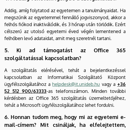
Addig, amíg folytatod az egyetemen a tanulmányaidat. Ha
megszűnik az egyetemmel fennálló jogviszonyod, akkor a
felhős fiókod inaktiválódik, és 3 hónap után törlődik. Ezért
célszerű az utolsó egyetemi éved végén lementened a
felhőben levő adataidat, amit meg szeretnél tartani.
5. Ki ad támogatást az Office 365
szolgáltatással kapcsolatban?
A szolgáltatás elérésével, tehát a bejelentkezéssel
kapcsolatban az Informatikai Szolgáltató Központ
ügyfélszolgálatához a
helpdesk@it.unideb.hu
vagy a
+36
52 512 900/63333
-as telefonszámon. Minden további
kérdésben az Office 365 szolgáltatás üzemeltetőjéhez,
tehát a Microsoft ügyfélszolgálatához lehet fordulni.
6. Honnan tudom meg, hogy mi az egyetemi e-
mail-címem? Mit csináljak, ha elfelejtettem,