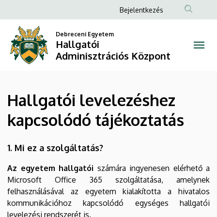
Hallgatói
Ugrás
Anonim
Bejelentkezés
a
Felhasználói
levelezéshez
tartalomra
Debreceni Egyetem
fiók
Hallgatói
kapcsolódó
menüje
Adminisztrációs Központ
tájékoztatás
|
Hallgatói levelezéshez
Hallgatói
kapcsolódó tájékoztatás
Adminisztrációs
Központ
1. Mi ez a szolgáltatás?
Az egyetem hallgatói
számára ingyenesen elérhető a
Microsoft Office 365 szolgáltatása, amelynek
felhasználásával az egyetem kialakította a hivatalos
kommunikációhoz kapcsolódó egységes hallgatói
levelezési rendszerét is.