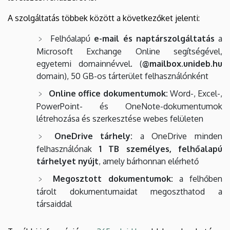
A szolgáltatás többek között a következőket jelenti:
Felhőalapú
e-mail és naptárszolgáltatás
a
Microsoft Exchange Online segítségével,
egyetemi domainnévvel. (
@mailbox.unideb.hu
domain), 50 GB-os tárterület felhasználónként
Online office dokumentumok:
Word-, Excel-,
PowerPoint- és OneNote-dokumentumok
létrehozása és szerkesztése webes felületen
OneDrive tárhely:
a OneDrive minden
felhasználónak
1 TB személyes, felhőalapú
tárhelyet nyújt
, amely bárhonnan elérhető
Megosztott dokumentumok:
a felhőben
tárolt dokumentumaidat megoszthatod a
társaiddal