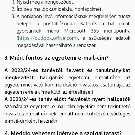
Nyisd meg a böngésződet.
Írd be a mailbox.unideb.hu honlapcímet.
A honlapon lévő információknak megfelelően tudsz
belépni a postafiókodba. Kattints a bal oldali
gyorslinkek menü Microsoft 365 menüpontra
(
https://outlook.office.com
), a szükséges adatok
megadásával használható a rendszer.
3. Miért fontos az egyetemi e-mail-cím?
A 2023/24-es tanévtől felvett és tanulmányikat
megkezdett hallgatók
egyetemi e-mail-címe az
egyetemmel való kommunikáció hivatalos csatornája, az
egyetem erre a címre küldi az értesítéseit.
A 2023/24-es tanév előtt felvételt nyert hallgatók
számára az egyetemi e-mail-cím egyelőre nem tekinthető
hivatalos e-mail-címnek, emiatt nem kötelező elsődleges
e-mail-címként használni.
4. Meddig vehetem igénybe a szolgáltatást?