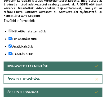
Egyetem korábban is teljes körültekintéssel kezelte, megfelelve az
érvényben lévő adatkezelési szabályozásoknak. A GDPR előírásait
követve frissítettük Adatvédelmi Tájékoztatónkat, amelyet az
alábbi linkre kattintva olvashat el:
Adatkezelési tájékoztató.
DE
Kancellária WAV Központ
További információk
Nélkülözhetetlen sütik
Funkcionális sütik
Analitikai sütik
Hirdetési sütik
KIVÁLASZTOTTAK MENTÉSE
WITHDRAW CONSENT
Adatvédelem
Adatvédelem
ÖSSZES ELUTASÍTÁSA
Technikai információk
ÖSSZES ELFOGADÁSA
Szerzői jog © 2026 Unideb