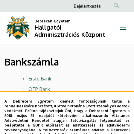
Bankszámla
Ugrás
Anonim
Bejelentkezés
a
Felhasználói
|
tartalomra
Debreceni Egyetem
fiók
Hallgatói
Hallgatói
menüje
Adminisztrációs Központ
Adminisztrációs
Központ
Bankszámla
Erste Bank
OTP Bank
UniCredit Bank
A Debreceni Egyetem kiemelt fontosságúnak tartja a
rendelkezésére bocsátott, illetve birtokába jutott személyes adatok
védelmét. Ezúton tájékoztatjuk Önt, hogy a Debreceni Egyetem a
2018. május 25. napjától kötelezően alkalmazandó Általános
Legutóbbi frissítés:
2024. 02. 06. 10:27
Adatvédelmi Rendelet alapján felülvizsgálta folyamatait és
beépítette a GDPR előírásait az adatkezelési és adatvédelmi
tevékenységébe. A felhasználók személyes adatait a Debreceni