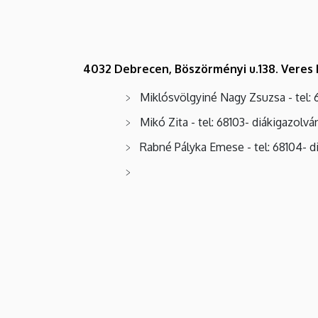
4032 Debrecen, Böszörményi u.138. Veres P
Miklósvölgyiné Nagy Zsuzsa - tel: 
Mikó Zita - tel: 68103- diákigazolv
Rabné Pályka Emese - tel: 68104- d