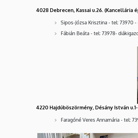
4028 Debrecen, Kassai u.26. (Kancellária é
Sipos-Józsa Krisztina - tel: 73970 
Fábián Beáta - tel: 73978- diákigaz
4220 Hajdúböszörmény, Désány István u.1-
Faragóné Veres Annamária - tel: 73