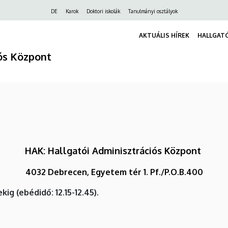
Felső
DE
Karok
Doktori iskolák
Tanulmányi osztályok
navigáció
AKTUÁLIS HÍREK
HALLGATÓ
iós Központ
HAK: Hallgatói Adminisztrációs Központ
4032 Debrecen, Egyetem tér 1. Pf./P.O.B.400
kig (ebédidő: 12.15-12.45).