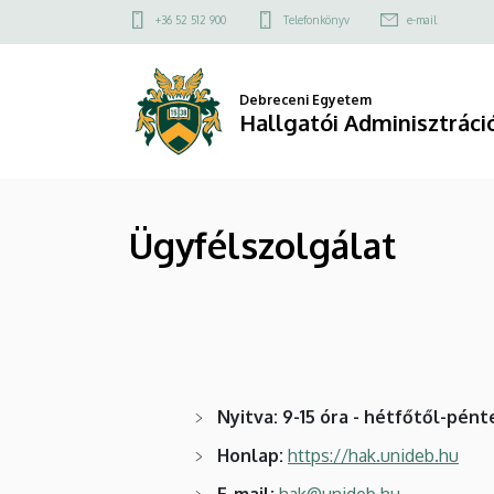
Ügyfélszolgálat
Ugrás
Felső
+36 52 512 900
Telefonkönyv
e-mail
a
kapcsolat
|
tartalomra
menü
Hallgatói
Debreceni Egyetem
Hallgatói Adminisztrác
Adminisztrációs
Központ
Ügyfélszolgálat
Nyitva: 9-15 óra - hétfőtől-pénte
Honlap:
https://hak.unideb.hu
E-mail:
hak@unideb.hu