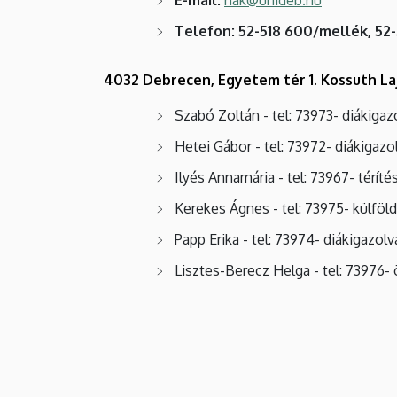
Telefon: 52-518 600/mellék, 52
4032 Debrecen, Egyetem tér 1. Kossuth Laj
Szabó Zoltán - tel: 73973- diákigaz
Hetei Gábor - tel: 73972- diákigazo
Ilyés Annamária - tel: 73967- téríté
Kerekes Ágnes - tel: 73975- külfö
Papp Erika - tel: 73974- diákiga
Lisztes-Berecz Helga - tel: 73976- 