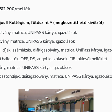
-512 900/mellék
os II Kollégium, földszint * (megközelíthető kívülről)
olvány, matrica, UNIPASS kártya, igazolások
lvány, matrica, UNIPASS kártya, igazolások
si díjak, számlázás, diákigazolvány, matrica, UniPass kártya, ig
ldi hallgatók, OEP, DS, angol igazolások, FIR, oklevélmellék
zolvány, matrica, UNIPASS kártya, igazolások
ösztöndíjak, diákigazolvány, matrica, UNIPASS kártya, igazolás