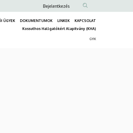
Anonim
Bejelentkezés
Felhasználói
I ÜGYEK
DOKUMENTUMOK
LINKEK
KAPCSOLAT
fiók
Fő
Kossuthos Hallgatókért Alapitvány (KHA)
menüje
navigáció
GYIK
Másodlagos
navigáció