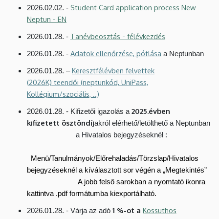
Student Card application process New
2026.02.02. -
Neptun - EN
Tanévbeosztás - félévkezdés
2026.01.28. -
Adatok ellenőrzése, pótlása
2026.01.28. -
a Neptunban
Keresztfélévben felvettek
2026.01.28. –
(2026K) teendői (neptunkód, UniPass,
Kollégium/szociális, ..)
2025.évben
2026.01.28. - Kifizetői igazolás a
kifizetett ösztöndíj
akról elérhető/letölthető a Neptunban
a Hivatalos bejegyzéseknél :
Menü/Tanulmányok/Előrehaladás/Törzslap/Hivatalos
bejegyzéseknél a kíválasztott sor végén a „Megtekintés”
A jobb felső sarokban a nyomtató ikonra
kattintva .pdf formátumba kiexportálható.
1 %-ot a
Kossuthos
2026.01.28. - Várja az adó