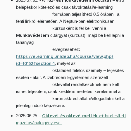
2025.07.31. - A
– első
belépéskor kötelező és csak távoktatási/e-learning
formában teljesíthető 0,5 órában. a
fenti linkről elérhetően. A Neptun-ban elektronikusan
kurzusként is fel kell venni a
Munkavédelem
c.tárgyat (kurzust), majd be kell lépni a
tananyag
elvégzéséhez:
https://elearning.unideb.hu/course/view.php?
id=10152#section-1
, melyet az
oktatásért felelős személy – teljesítés
esetén - aláír. A Debreceni Egyetemen szerezett
oklevéllel rendelkezőknek nem kell
ismét teljesíteni, csak kreditelismertetési kérelemmel a
karon akkreditáltatni/elfogadtatni kell a
jelenleg induló képzésére.
Oklevél és oklevélmelléklet
hitelesített
2025.06.25. -
igazolásának igénylése.