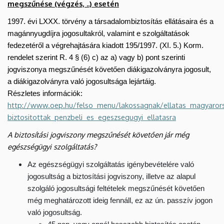
megszűnése (végzés, ..) esetén
1997. évi LXXX. törvény a társadalombiztosítás ellátásaira és a
magánnyugdíjra jogosultakról, valamint e szolgáltatások
fedezetéről a végrehajtására kiadott 195/1997. (XI. 5.) Korm.
rendelet szerint R. 4 § (6) c) az a) vagy b) pont szerinti
jogviszonya megszűnését követően diákigazolványra jogosult,
a diákigazolványra való jogosultsága lejártáig.
Részletes információk:
http://www.oep.hu/felso_menu/lakossagnak/ellatas_magyarorsz
biztositottak_penzbeli_es_egeszsegugyi_ellatasra
A biztosítási jogviszony megszűnését követően jár még
egészségügyi szolgáltatás?
Az egészségügyi szolgáltatás igénybevételére való
jogosultság a biztosítási jogviszony, illetve az alapul
szolgáló jogosultsági feltételek megszűnését követően
még meghatározott ideig fennáll, ez az ún. passzív jogon
való jogosultság.