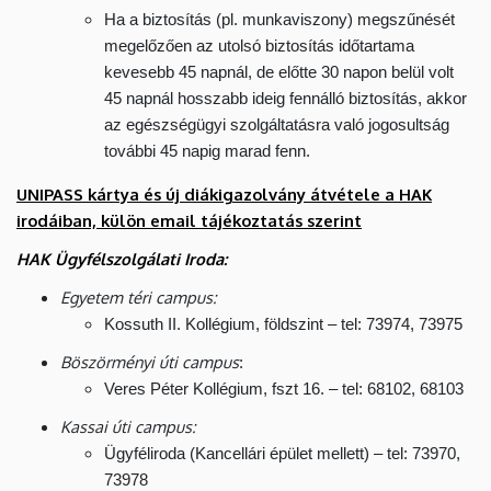
Ha a biztosítás (pl. munkaviszony) megszűnését
megelőzően az utolsó biztosítás időtartama
kevesebb 45 napnál, de előtte 30 napon belül volt
45 napnál hosszabb ideig fennálló biztosítás, akkor
az egészségügyi szolgáltatásra való jogosultság
további 45 napig marad fenn.
UNIPASS kártya és új diákigazolvány átvétele a HAK
irodáiban, külön email tájékoztatás szerint
HAK Ügyfélszolgálati Iroda:
Egyetem téri campus:
Kossuth II. Kollégium, földszint – tel: 73974, 73975
Böszörményi úti campus
:
Veres Péter Kollégium, fszt 16. – tel: 68102, 68103
Kassai úti campus:
Ügyféliroda (Kancellári épület mellett) – tel: 73970,
73978