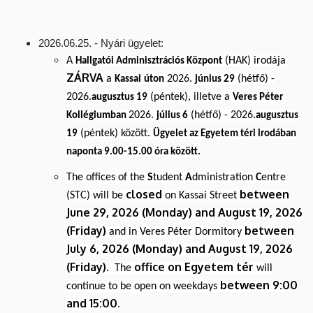
2026.06.25. - Nyári ügyelet:
A
(HAK) irodája
Hallgatói Adminisztrációs Központ
ZÁRVA
a
2026.
(hétfő) -
Kassai
úton
június 29
2026.
(péntek), illetve a
augusztus 19
Veres Péter
2026.
(hétfő) - 2026.
Kollégiumban
július 6
augusztus
(péntek) között
.
19
Ügyelet az Egyetem téri irodában
naponta 9.00-15.00 óra között.
The offices of the
S
tudent
A
dministration
C
entre
closed
between
(STC) will be
on Kassai Street
June 29, 2026 (Monday) and August 19, 2026
(Friday)
between
and in Veres Péter Dormitory
July 6, 2026 (Monday) and August 19, 2026
(Friday).
office on Egyetem tér
The
will
between 9:00
continue to be open on weekdays
and 15:00
.