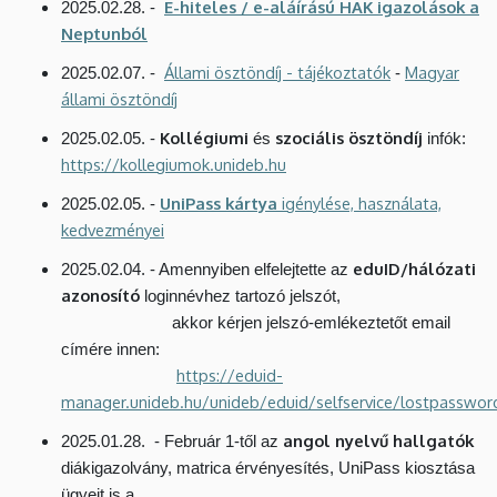
E-hiteles / e-aláírású HAK igazolások a
2025.02.28. -
Neptunból
Állami ösztöndíj - tájékoztatók
Magyar
2025.02.07. -
-
állami ösztöndíj
Kollégiumi
szociális ösztöndíj
2025.02.05. -
és
infók:
https://kollegiumok.unideb.hu
UniPass kártya
igénylése, használata,
2025.02.05. -
kedvezményei
eduID/hálózati
2025.02.04. - Amennyiben elfelejtette az
azonosító
loginnévhez tartozó jelszót,
akkor kérjen jelszó-emlékeztetőt email
címére innen:
https://eduid-
manager.unideb.hu/unideb/eduid/selfservice/lostpasswor
angol nyelvű hallgatók
2025.01.28. - Február 1-től az
diákigazolvány, matrica érvényesítés, UniPass kiosztása
ügyeit is a