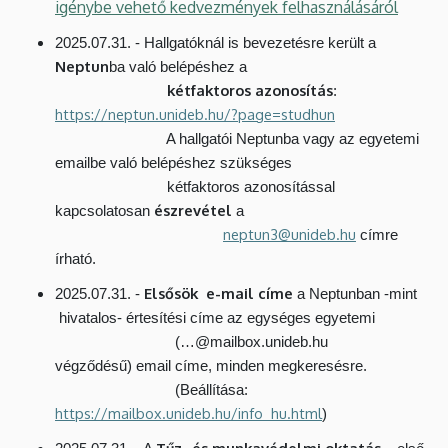
igénybe vehető kedvezmények felhasználásáról
2025.07.31. - Hallgatóknál is bevezetésre került a
Neptun
ba való belépéshez a
kétfaktoros azonosítás
:
https://neptun.unideb.hu/?page=studhun
A hallgatói Neptunba vagy az egyetemi
emailbe való belépéshez szükséges
kétfaktoros azonosítással
észrevétel
kapcsolatosan
a
neptun3@unideb.hu
címre
írható.
Elsősök e-mail címe
2025.07.31. -
a Neptunban -mint
hivatalos- értesítési címe az egységes egyetemi
(…@mailbox.unideb.hu
végződésű) email címe, minden megkeresésre.
(Beállítása:
https://mailbox.unideb.hu/info_hu.html
)
Tűz- és munkavédelmi oktatás