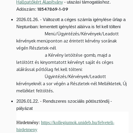
Hallgatókért Alapítvány
- utazási támogatáshoz.
18547869-1-09
Adószám:
2026.01.26. - Változott a céges számla igénylése űrlap a
Neptunban: lementett igénylést aláírva is fel kell tölteni
Menü/Ügyintézés/Kérvények/Leadott
kérvények menüponton az érintett kérvény sorának
végén Részletek-nél
a Kérvény letöltése gomb, majd a
letöltött és kinyomtatott kérvényt saját és céges
aláírással pótlólag fel kell tölteni:
Ügyintézés/Kérvények/Leadott
kérvényeknél a sor végén a Részletek-nél Mellékletek, Új
melléklet feltöltés.
2026.01.22. - Rendszeres szociális pótösztöndíj -
pályázat
Hirdetmény:
https://kollegiumok.unideb.hu/felveteli-
hirdetmeny