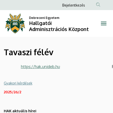
Tavaszi
Ugrás
Anonim
Bejelentkezés
a
Felhasználói
félév
tartalomra
Debreceni Egyetem
fiók
Hallgatói
|
menüje
Adminisztrációs Központ
Hallgatói
Adminisztrációs
Tavaszi félév
Központ
https://hak.unideb.hu
Gyakori kérdések
2025/26/2
HAK aktuális hírei