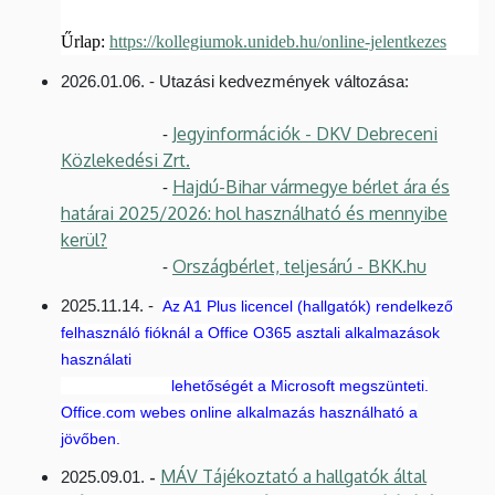
Űrlap:
https://kollegiumok.unideb.hu/online-jelentkezes
2026.01.06. - Utazási kedvezmények változása:
Jegyinformációk - DKV Debreceni
-
Közlekedési Zrt.
Hajdú-Bihar vármegye bérlet ára és
-
határai 2025/2026: hol használható és mennyibe
kerül?
Országbérlet, teljesárú - BKK.hu
-
2025.11.14. -
Az A1 Plus licencel (hallgatók) rendelkező
felhasználó fióknál a Office O365 asztali alkalmazások
használati
lehetőségét a Microsoft megszünteti.
Office.com webes online alkalmazás használható a
jövőben.
MÁV Tájékoztató a hallgatók által
-
2025.09.01.