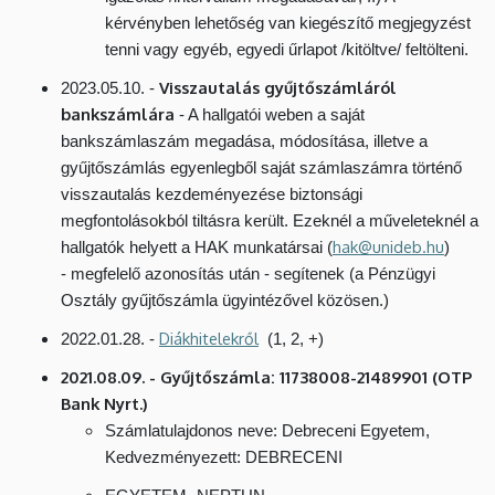
kérvényben lehetőség van kiegészítő megjegyzést
tenni vagy egyéb, egyedi űrlapot /kitöltve/ feltölteni.
Visszautalás gyűjtőszámláról
2023.05.10. -
bankszámlára
- A hallgatói weben a saját
bankszámlaszám megadása, módosítása, illetve a
gyűjtőszámlás egyenlegből saját számlaszámra történő
visszautalás kezdeményezése biztonsági
megfontolásokból tiltásra került. Ezeknél a műveleteknél a
hak@unideb.hu
hallgatók helyett a HAK munkatársai (
)
- megfelelő azonosítás után - segítenek (a Pénzügyi
Osztály gyűjtőszámla ügyintézővel közösen.)
Diákhitelekről
2022.01.28. -
(1, 2, +)
2021.08.09. - Gyűjtőszámla: 11738008-21489901 (OTP
Bank Nyrt.)
Számlatulajdonos neve: Debreceni Egyetem,
Kedvezményezett: DEBRECENI