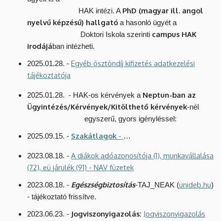
PhD (magyar ill. angol
HAK intézi. A
nyelvű képzésű) hallgató
a hasonló ügyét a
campus HAK
Doktori Iskola szerinti
irodájá
ban intézheti.
Egyéb ösztöndíj kifizetés adatkezelési
2025.01.28. -
tájékoztatója
Neptun-ban az
2025.01.28. - HAK-os kérvények a
Ügyintézés/Kérvények/Kitölthető kérvények
-nél
egyszerű, gyors igényléssel:
Szakátlagok
-
2025.09.15. -
…
A diákok adóazonosítója (1), munkavállalása
2023.08.18. -
(72), eü járulék (91) - NAV füzetek
Egészségbiztosítás
unideb.hu
2023.08.18. -
-TAJ_NEAK (
)
- tájékoztató frissítve.
Jogviszonyigazolás:
Jogviszonyigazolás
2023.06.23. -