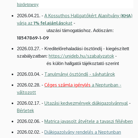
hirdetmeny
A Kossuthos Hallgatókért Alapítvány (
KHA
)
2026.04.21. -
várja az
1% felajánlás
okat
-
utazási támogatáshoz. Adószám:
18547869-1-09
2026.03.27. - Kreditelőrehaladási ösztöndíj - kiegészített
https://unideb.hu/szabalyzatok
szabályzatban:
-
és külön hallgatói tájékoztató szerint
Tanulmányi ösztöndíj - sávhatárok
2026.03.04. -
Céges számla igénylés
a Neptunban -
2026.02.28. -
változott
Utazási kedvezmények diákigazolvánnyal
2026.02.17. -
-
Bérletek
Matrica javasolt átvétele a tavaszi félévben
2026.02.06. -
Diákigazolvány rendelés a Neptunban
2026.02.02. -