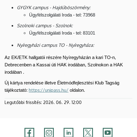
GYGYK campus - Hajdúböszörmény:
Ügyfélszolgálati Iroda - tel: 73968
Szolnoki campus - Szolnok:
Ügyfélszolgálati Iroda - tel: 83101
Nyíregyházi campus TO - Nyíregyháza:
Az EK/ETK hallgatói részére Nyíregyházán a kari TO-n,
Debrecenben a Kassai úti HAK irodában, Szolnokon a HAK
irodában .
Új kártya rendelése illetve Életmódfejlesztési Klub Tagság
https://unipass.hu/
tájékoztató:
oldalon.
Legutóbbi frissítés:
2026. 06. 29. 12:00