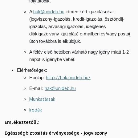
folytatódik.
hak@unideb.hu
A
címen kért igazolásokat
(jogviszony-igazolás, kredit-igazolás, ösztöndíj-
igazolás, árvasági igazolás, ideiglenes
diákigazolvány igazolás) e-mailben és/vagy postai
úton továbbra is elküldjük.
A félév első heteiben várható nagy igény miatt 1-2
napot is igénybe vehet.
Elérhetőségek:
http://hak.unideb.hu/
Honlap:
hak@unideb.hu
E-mail:
Munkatársak
Irodák
Emlékeztetőül:
Egészségbiztosítás érvényessége - jogviszony