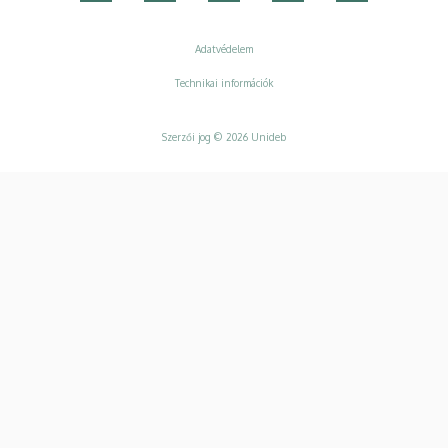
Adatvédelem
Adatvédelem
Technikai információk
Szerzői jog © 2026 Unideb