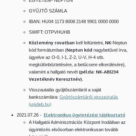
EGYETEM- NEPTUN
GYŰJTŐ SZÁMLA
IBAN: HU04 1173 8008 2148 9901 0000 0000
SWIFT: OTPVHUHB
Közlemény rovatban
NK
kell feltüntetni,
-Neptun
Neptun kód
kód formátumban (
nagybetűvel írva,
ügyelve az O-0, I-1, Z-2, U-V, H-4 stb.
megkülönböztetésére, a betűcsere elkerülésére),
(példa: NK-AB1234
valamint a hallgató nevét
Vezetéknév Keresztnév)
.
Visszautalás gyűjtőszámláról a saját
Gyűjtőszámláról visszautalás
bankszámlára:
(unideb.hu)
Elektronikus ügyintézési tájékoztató
2021.07.26 -
A Hallgatói Adminisztrációs Központ Irodáiban az
ügyintézés elsősorban elektronikusan tovább