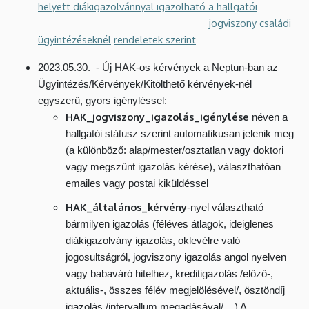
helyett diákigazolvánnyal igazolható a hallgatói
j
ogviszony családi
ügyintézéseknél
rendeletek szerint
2023.05.30. - Új HAK-os kérvények a Neptun-ban az
Ügyintézés/Kérvények/Kitölthető kérvények-nél
egyszerű, gyors igényléssel:
HAK_jogviszony_igazolás_igénylése
néven a
hallgatói státusz szerint automatikusan jelenik meg
(a különböző: alap/mester/osztatlan vagy doktori
vagy megszűnt igazolás kérése), választhatóan
emailes vagy postai kiküldéssel
HAK_általános_kérvény
-nyel választható
bármilyen igazolás (féléves átlagok, ideiglenes
diákigazolvány igazolás, oklevélre való
jogosultságról, jogviszony igazolás angol nyelven
vagy babaváró hitelhez, kreditigazolás /előző-,
aktuális-, összes félév megjelölésével/, ösztöndíj
igazolás /intervallum megadásával/, ..) A