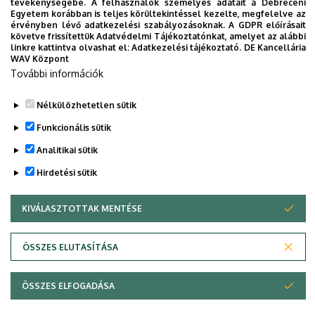
tevékenységébe. A felhasználók személyes adatait a Debreceni
Egyetem korábban is teljes körültekintéssel kezelte, megfelelve az
HAK és TO közötti feladatmegosztás_2023.docx
érvényben lévő adatkezelési szabályozásoknak. A GDPR előírásait
követve frissítettük Adatvédelmi Tájékoztatónkat, amelyet az alábbi
linkre kattintva olvashat el:
Adatkezelési tájékoztató.
DE Kancellária
HAK_Adatkezelési tájékoztató_2021.docx
WAV Központ
Adatkezelési tájékoztató Neptun
További információk
felhasználónak_2019.docx
Nélkülözhetetlen sütik
Funkcionális sütik
Analitikai sütik
Hirdetési sütik
KIVÁLASZTOTTAK MENTÉSE
WITHDRAW CONSENT
Adatvédelem
Adatvédelem
ÖSSZES ELUTASÍTÁSA
Technikai információk
ÖSSZES ELFOGADÁSA
Szerzői jog © 2026 Unideb