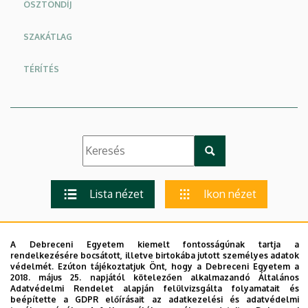
ÖSZTÖNDÍJ
SZAKÁTLAG
TÉRÍTÉS
Lista nézet
Ikon nézet
A Debreceni Egyetem kiemelt fontosságúnak tartja a
rendelkezésére bocsátott, illetve birtokába jutott személyes adatok
védelmét. Ezúton tájékoztatjuk Önt, hogy a Debreceni Egyetem a
2018. május 25. napjától kötelezően alkalmazandó Általános
DE_Adatmódositás_Neptunban_2023.docx
Adatvédelmi Rendelet alapján felülvizsgálta folyamatait és
beépítette a GDPR előírásait az adatkezelési és adatvédelmi
Diákigazolvány_használat_családi_ügyintézés_2023.doc