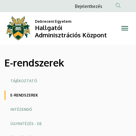
|
Ugrás
Anonim
Bejelentkezés
a
Felhasználói
Hallgatói
tartalomra
Debreceni Egyetem
fiók
Hallgatói
Adminisztrációs
menüje
Adminisztrációs Központ
Központ
E-rendszerek
Oldalmenü
TÁJÉKOZTATÓ
E-RENDSZEREK
INTÉZENDŐ
ÜGYINTÉZÉS - DE