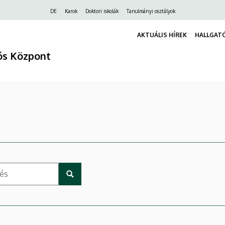
Felső
DE
Karok
Doktori iskolák
Tanulmányi osztályok
navigáció
AKTUÁLIS HÍREK
HALLGATÓ
iós Központ