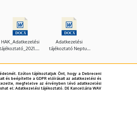
HAK_Adatkezelési
Adatkezelési
tájékoztató_2021.do
tájékoztató Neptun
cx
felhasználónak_2019
.docx
édelmét. Ezúton tájékoztatjuk Önt, hogy a Debreceni
it és beépítette a GDPR előírásait az adatkezelési és
kezelte, megfelelve az érvényben lévő adatkezelési
ashat el:
Adatkezelési tájékoztató.
DE Kancellária WAV