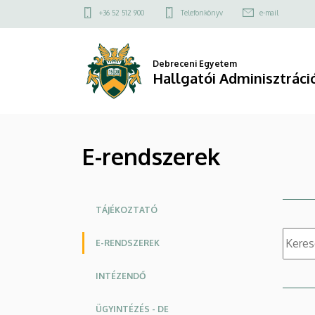
|
Ugrás
Felső
+36 52 512 900
Telefonkönyv
e-mail
a
kapcsolat
Hallgatói
tartalomra
menü
Adminisztrációs
Debreceni Egyetem
Hallgatói Adminisztrác
Központ
E-rendszerek
Oldalmenü
TÁJÉKOZTATÓ
E-RENDSZEREK
INTÉZENDŐ
ÜGYINTÉZÉS - DE