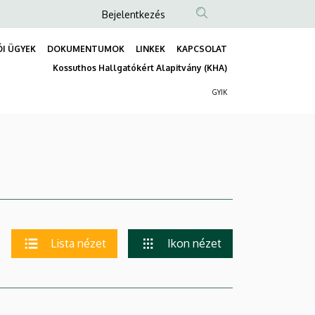
Anonim
Bejelentkezés
Felhasználói
I ÜGYEK
DOKUMENTUMOK
LINKEK
KAPCSOLAT
fiók
Fő
Kossuthos Hallgatókért Alapitvány (KHA)
menüje
navigáció
GYIK
Másodlagos
navigáció
Lista nézet
Ikon nézet