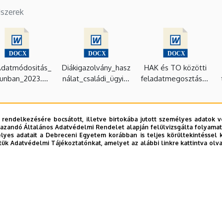
dszerek
datmódositás_
Diákigazolvány_hasz
HAK és TO közötti
unban_2023.do
nálat_családi_ügyint
feladatmegosztás_2
cx
ézés_2023.docx
023.docx
 rendelkezésére bocsátott, illetve birtokába jutott személyes adatok v
azandó Általános Adatvédelmi Rendelet alapján felülvizsgálta folyamata
yes adatait a Debreceni Egyetem korábban is teljes körültekintéssel 
tük Adatvédelmi Tájékoztatónkat, amelyet az alábbi linkre kattintva olv