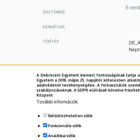
E-ren
ÖSZTÖNDÍJ
SZAKÁTLAG
TÉRÍTÉS
DE_A
Nept
A Debreceni Egyetem kiemelt fontosságúnak tartja a
Egyetem a 2018. május 25. napjától kötelezően alkalm
adatvédelmi tevékenységébe. A felhasználók személ
szabályozásoknak. A GDPR előírásait követve frissítet
Központ
További információk
Nélkülözhetetlen sütik
Funkcionális sütik
Analitikai sütik