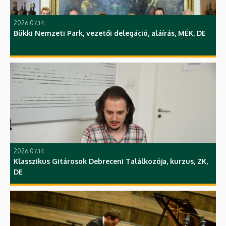
2026.07.14
Bükki Nemzeti Park, vezetői delegáció, aláírás, MÉK, DE
2026.07.14
Klasszikus Gitárosok Debreceni Találkozója, kurzus, ZK,
DE