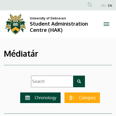
|
Skip
HU
EN
to
Anonim
Student
main
Felhasználói
University of Debrecen
content
Student Administration
Administration
fiók
Centre (HAK)
menüje
Centre
(HAK)
Médiatár
Chronology
Category