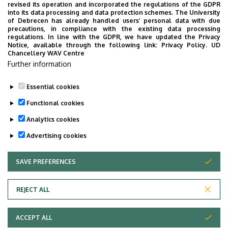
revised its operation and incorporated the regulations of the GDPR
into its data processing and data protection schemes. The University
2026.07.09
of Debrecen has already handled users’ personal data with due
Adományátadó, HUNÉP, Gyermekgyógyászati Klinika,
precautions, in compliance with the existing data processing
KK, DE
regulations. In line with the GDPR, we have updated the Privacy
Notice, available through the following link:
Privacy Policy.
UD
Chancellery WAV Centre
Further information
SHOW MORE
Essential cookies
Functional cookies
Analytics cookies
Advertising cookies
SAVE PREFERENCES
WITHDRAW CONSENT
Adatvédelem
Privacy Policy
REJECT ALL
Technical Information
ACCEPT ALL