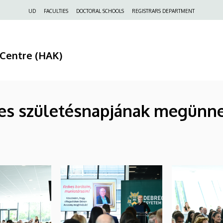
Felső
UD
FACULTIES
DOCTORAL SCHOOLS
REGISTRARS DEPARTMENT
navigáció
 Centre (HAK)
ves születésnapjának megünne