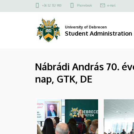
|
Skip
Felső
+36 52 512 900
Phonebook
e-mail
to
kapcsolat
Student
main
menü
content
Administration
University of Debrecen
Student Administration
Centre
(HAK)
Nábrádi András 70. é
nap, GTK, DE