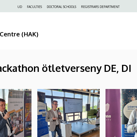
Felső
UD
FACULTIES
DOCTORAL SCHOOLS
REGISTRARS DEPARTMENT
navigáció
 Centre (HAK)
kathon ötletverseny DE, DI