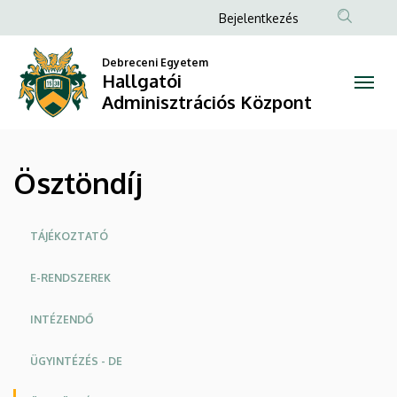
|
Ugrás
Anonim
Bejelentkezés
a
Felhasználói
Hallgatói
tartalomra
Debreceni Egyetem
fiók
Hallgatói
Adminisztrációs
menüje
Adminisztrációs Központ
Központ
Ösztöndíj
Oldalmenü
TÁJÉKOZTATÓ
E-RENDSZEREK
INTÉZENDŐ
ÜGYINTÉZÉS - DE