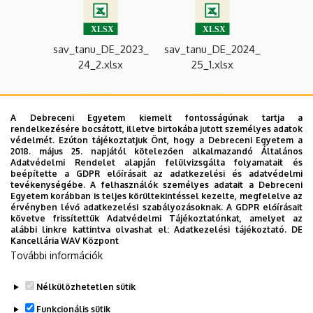
sav_tanu_DE_2023_
sav_tanu_DE_2024_
24_2.xlsx
25_1.xlsx
A Debreceni Egyetem kiemelt fontosságúnak tartja a
rendelkezésére bocsátott, illetve birtokába jutott személyes adatok
védelmét. Ezúton tájékoztatjuk Önt, hogy a Debreceni Egyetem a
sav_tanu_DE_2024_
sav_tanu_DE_2025_
2018. május 25. napjától kötelezően alkalmazandó Általános
Adatvédelmi Rendelet alapján felülvizsgálta folyamatait és
25_2.xlsx
26_1.xlsx
beépítette a GDPR előírásait az adatkezelési és adatvédelmi
tevékenységébe. A felhasználók személyes adatait a Debreceni
Egyetem korábban is teljes körültekintéssel kezelte, megfelelve az
érvényben lévő adatkezelési szabályozásoknak. A GDPR előírásait
követve frissítettük Adatvédelmi Tájékoztatónkat, amelyet az
alábbi linkre kattintva olvashat el:
Adatkezelési tájékoztató.
DE
Kancellária WAV Központ
sav_tanu_DE_2025_
ösztöndíj-
További információk
26_2.xlsx
táblázat.xlsx
Nélkülözhetetlen sütik
Funkcionális sütik